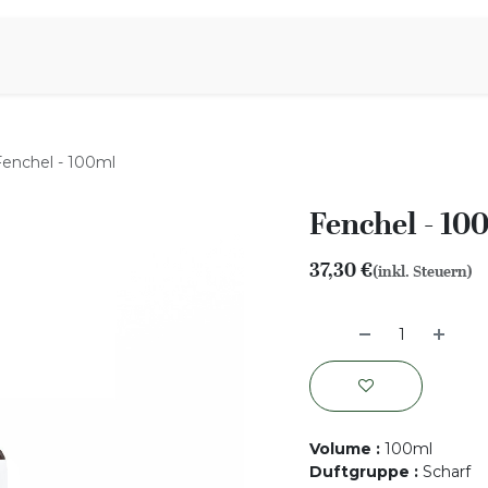
iration
Aromen Familie
Fenchel - 100ml
Fenchel - 10
37,30
€
(inkl. Steuern)
Volume
:
100ml
Duftgruppe
:
Scharf