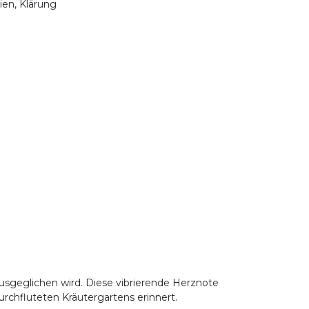
nien, Klärung
 ausgeglichen wird. Diese vibrierende Herznote
urchfluteten Kräutergartens erinnert.