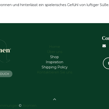
nen und hinterlässt ein spielerisches Gefühl von luftiger Süße
Co
Home
Über uns
Shop
Inspiration
Shipping Policy
Kontaktieren Sie uns
 TOUCH
timmungen
©
Aromen