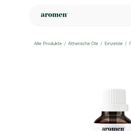
Zum Inhalt springen
Geschäft
Insp
Alle Produkte
Ätherische Öle
Einzelöle
None
None