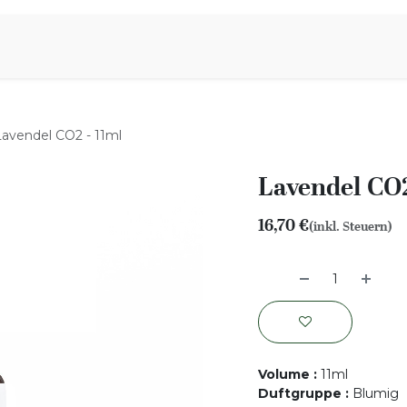
iration
Aromen Familie
Lavendel CO2 - 11ml
Lavendel CO2
16,70
€
(inkl. Steuern)
Volume
:
11ml
Duftgruppe
:
Blumig