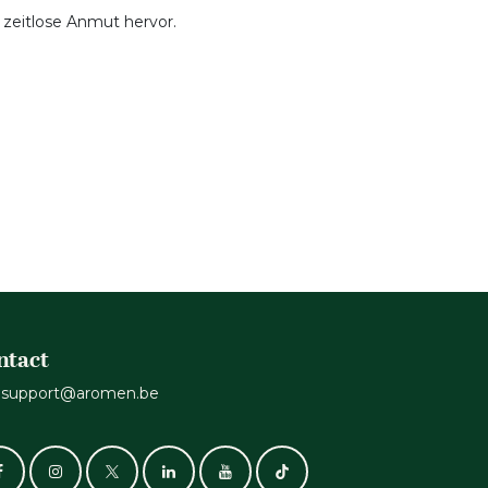
, zeitlose Anmut hervor.
ntact
support@aromen.be