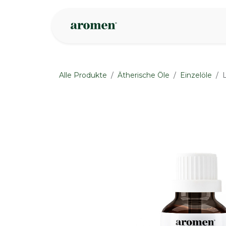
Zum Inhalt springen
Geschäft
Insp
Alle Produkte
Ätherische Öle
Einzelöle
None
None