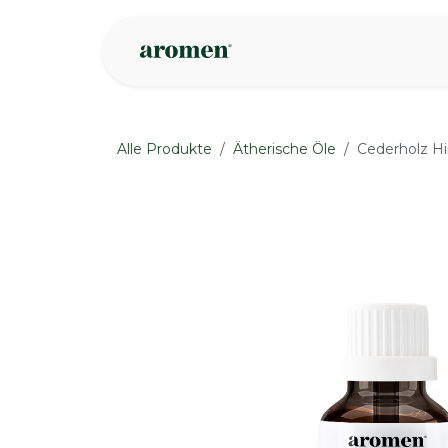
Zum Inhalt springen
Geschäft
Insp
Alle Produkte
Ätherische Öle
Cederholz Hi
None
None