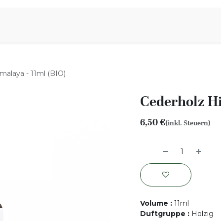
iration
Aromen Familie
malaya - 11ml (BIO)
Cederholz Hi
6,50
€
(inkl. Steuern)
Volume
:
11ml
Duftgruppe
:
Holzig