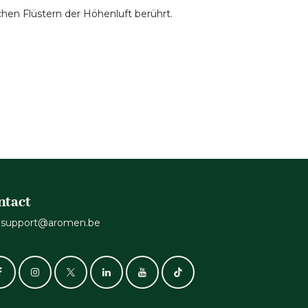
chen Flüstern der Höhenluft berührt.
ntact
support@aromen.be