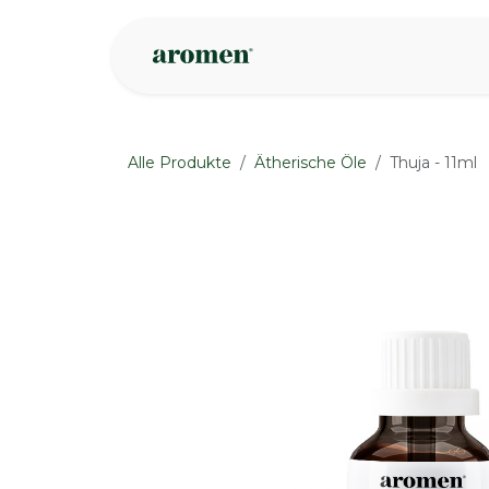
Zum Inhalt springen
Geschäft
Insp
Alle Produkte
Ätherische Öle
Thuja - 11ml
None
None