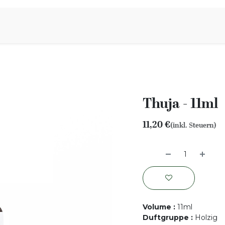
iration
Aromen Familie
Thuja - 11ml
11,20
€
(inkl. Steuern)
Volume
:
11ml
Duftgruppe
:
Holzig