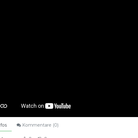
fos
Kommentare (
0
)