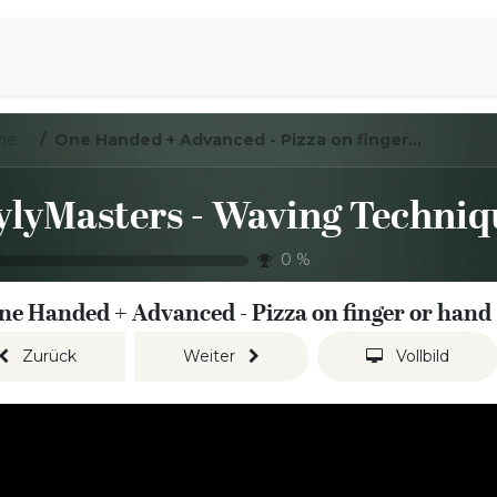
iration
Aromen Familie
LoylyMasters - Waving Techniques - One handed
One Handed + Advanced - Pizza on finger or hand
0
%
ne Handed + Advanced - Pizza on finger or hand
Zurück
Weiter
Vollbild