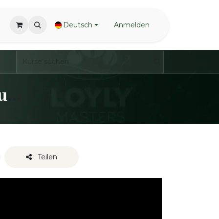
Deutsch
Anmelden
LoylyMasters - Waving Techniques - One handed
Teilen