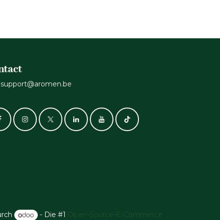
ntact
support@aromen.be
urch
- Die #1
Open-Source-E-Commerce