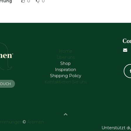
rtung
0
0
Co
Home
Über uns
Shop
Inspiration
Shipping Policy
Kontaktieren Sie uns
 TOUCH
timmungen
©
Aromen
Unterstützt d