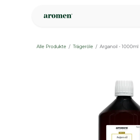
Zum Inhalt springen
Geschäft
Insp
Alle Produkte
Trägeröle
Arganoil - 1000ml
None