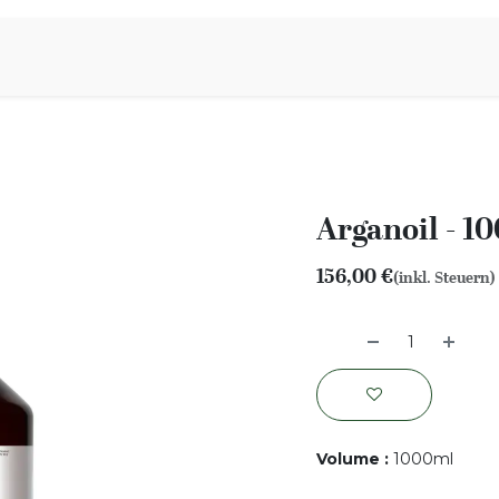
iration
Aromen Familie
Arganoil - 1
156,00
€
(inkl. Steuern)
Volume
:
1000ml