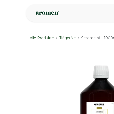
Zum Inhalt springen
Geschäft
Insp
Alle Produkte
Trägeröle
Sesame oil - 1000
None