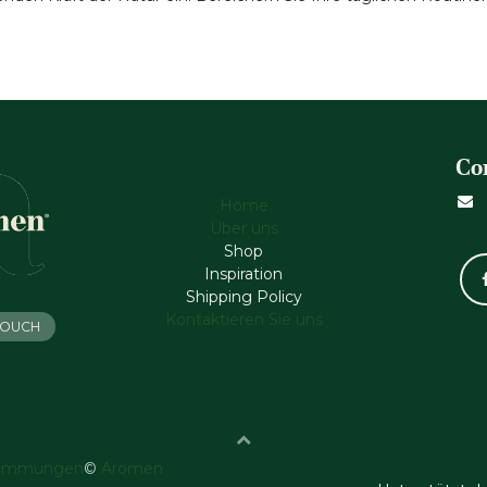
Co
Home
Über uns
Shop
Inspiration
Shipping Policy
Kontaktieren Sie uns
 TOUCH
timmungen
©
Aromen