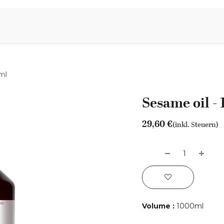
iration
Aromen Familie
ml
Sesame oil -
29,60
€
(inkl. Steuern)
Volume
:
1000ml