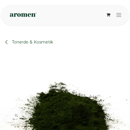
Zum Inhalt springen
Tonerde & Kosmetik
None