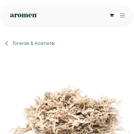
Zum Inhalt springen
Tonerde & Kosmetik
None