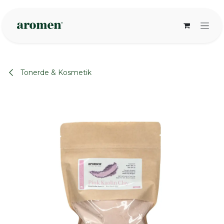
Zum Inhalt springen
Tonerde & Kosmetik
None