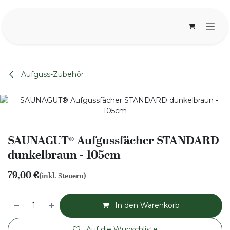
Zum Inhalt springen
Aufguss-Zubehör
None
SAUNAGUT® Aufgussfächer STANDARD
dunkelbraun - 105cm
79,00
€
(inkl. Steuern)
In den Warenkorb
Auf die Wunschliste