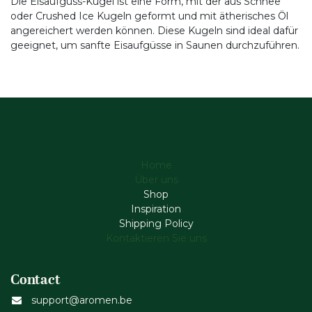
Die Eisaufguss-Kugel ist eine Form, mit der aus Schnee
oder Crushed Ice Kugeln geformt und mit ätherisches Öl
angereichert werden können. Diese Kugeln sind ideal dafür
geeignet, um sanfte Eisaufgüsse in Saunen durchzuführen.
Home
Über uns
Shop
Inspiration
Shipping Policy
Kontaktieren Sie uns
Contact
support@aromen.be