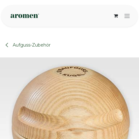
Zum Inhalt springen
Aufguss-Zubehör
None