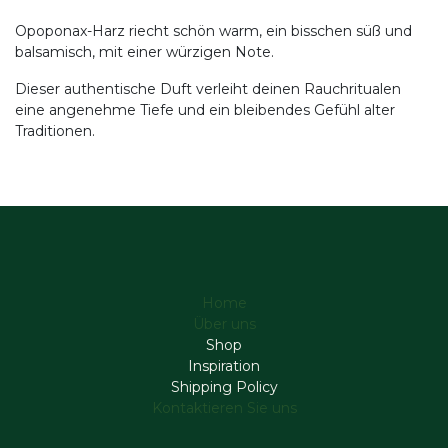
Opoponax-Harz riecht schön warm, ein bisschen süß und
balsamisch, mit einer würzigen Note.
Dieser authentische Duft verleiht deinen Rauchritualen
eine angenehme Tiefe und ein bleibendes Gefühl alter
Traditionen.
Home
Über uns
Shop
Inspiration
Shipping Policy
Kontaktieren Sie uns