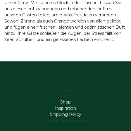
Unser Citrus Mix ist pures Glück in der Flasche. Lassen Sie
uns diesen entspannenden und erhebenden Duft mit
unseren Gästen teilen, um etwas Freude zu verbreiten.
Sowohl Zitrone als auch Orange werden von allen geliebt
und fügen einen frischen, leichten und optimistischen Duft
hinzu. Ihre Gäste schließen die Augen, der Stress fällt von
ihren Schultern und ein gelassenes Lächeln erscheint.
Home
Über uns
Shop
Inspiration
Shipping Policy
Kontaktieren Sie uns