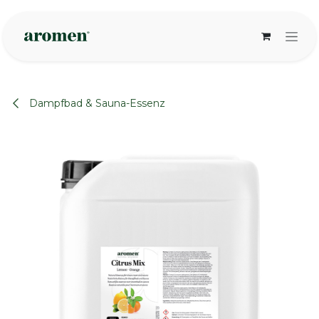
Zum Inhalt springen
Dampfbad & Sauna-Essenz
None