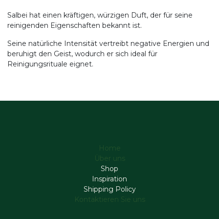
Salbei hat einen kräftigen, würzigen Duft, der für seine
reinigenden Eigenschaften bekannt ist.
Seine natürliche Intensität vertreibt negative Energien und
beruhigt den Geist, wodurch er sich ideal für
Reinigungsrituale eignet.
Home
Über uns
Shop
Inspiration
Shipping Policy
Kontaktieren Sie uns