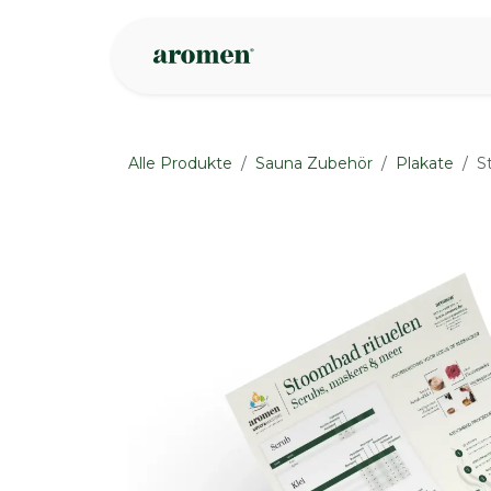
Zum Inhalt springen
Geschäft
Insp
Alle Produkte
Sauna Zubehör
Plakate
S
None