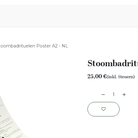
iration
Aromen Familie
toombadrituelen Poster A2 - NL
Stoombadritu
25,00
€
(inkl. Steuern)