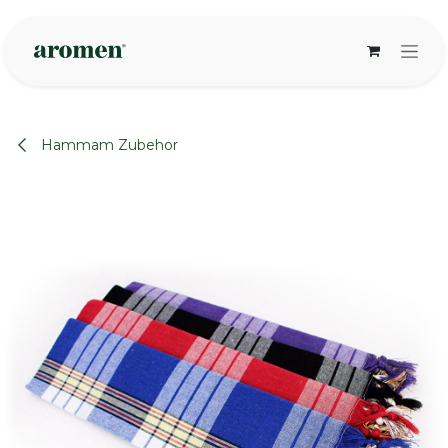
Zum Inhalt springen
Hammam Zubehor
None