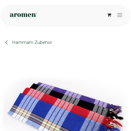
Zum Inhalt springen
Hammam Zubehor
None