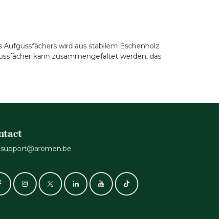
es Aufgussfächers wird aus stabilem Eschenholz
ussfächer kann zusammengefaltet werden, das
ntact
support@aromen.be