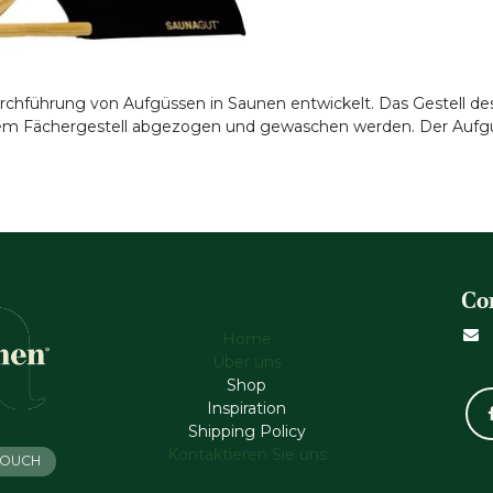
Durchführung von Aufgüssen in Saunen entwickelt. Das Gestell d
 dem Fächergestell abgezogen und gewaschen werden. Der Aufg
Co
Home
Über uns
Shop
Inspiration
Shipping Policy
Kontaktieren Sie uns
 TOUCH