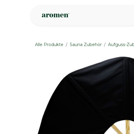
Zum Inhalt springen
Geschäft
Insp
Alle Produkte
Sauna Zubehör
Aufguss-Zu
None