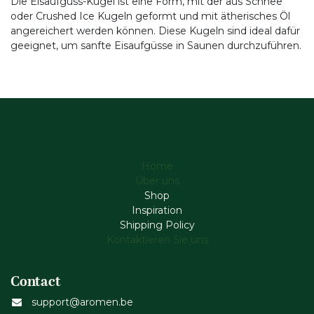
Die Eisaufguss-Kugel ist eine Form, mit der aus Schnee
oder Crushed Ice Kugeln geformt und mit ätherisches Öl
angereichert werden können. Diese Kugeln sind ideal dafür
geeignet, um sanfte Eisaufgüsse in Saunen durchzuführen.
Home
Über uns
Shop
Inspiration
Shipping Policy
Kontaktieren Sie uns
Contact
support@aromen.be