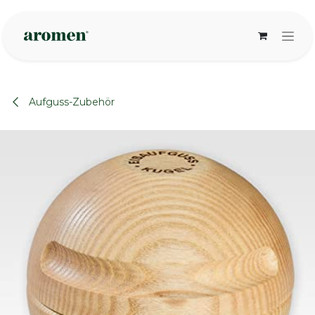
Zum Inhalt springen
Aufguss-Zubehör
None