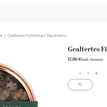
iration
Aromen Familie
er
Gealtertes Fichtenharz Räucherbox
Gealtertes 
17,80
€
(inkl. Steuern)