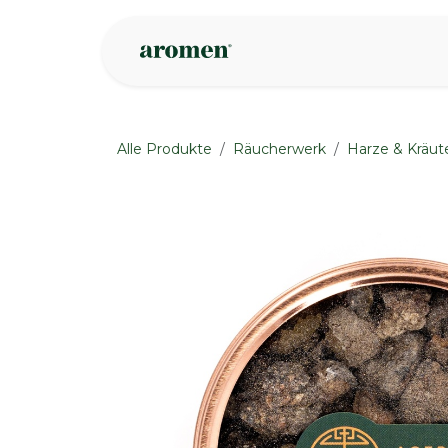
Zum Inhalt springen
Geschäft
Insp
Alle Produkte
Räucherwerk
Harze & Kräut
None
None