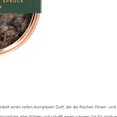
ickelt einen reifen, komplexen Duft, der die frischen Pinien- und
Atmosphäre alter Wälder und schafft einen ruhigen Ort für spiritu