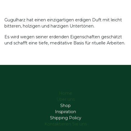
Gugulharz hat einen einzigartigen erdigen Duft mit leicht
bitteren, holzigen und harzigen Untertönen.
Es wird wegen seiner erdenden Eigenschaften geschätzt
und schafft eine tiefe, meditative Basis für rituelle Arbeiten.
Home
Über uns
Shop
Inspiration
Shipping Policy
Kontaktieren Sie uns