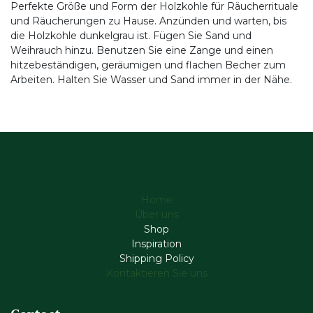
Perfekte Größe und Form der Holzkohle für Räucherrituale
und Räucherungen zu Hause. Anzünden und warten, bis
die Holzkohle dunkelgrau ist. Fügen Sie Sand und
Weihrauch hinzu. Benutzen Sie eine Zange und einen
hitzebeständigen, geräumigen und flachen Becher zum
Arbeiten. Halten Sie Wasser und Sand immer in der Nähe.
Home
Über uns
Shop
Inspiration
Shipping Policy
Kontaktieren Sie uns