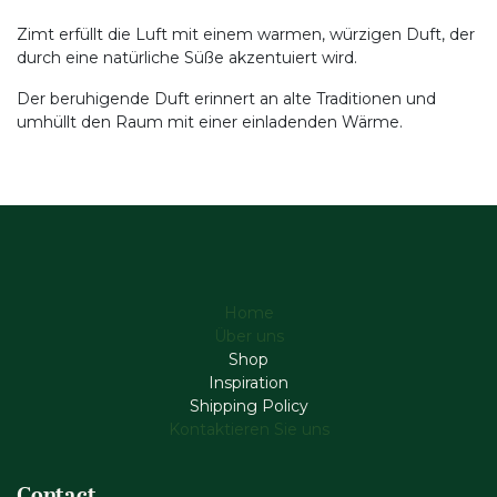
Zimt erfüllt die Luft mit einem warmen, würzigen Duft, der
durch eine natürliche Süße akzentuiert wird.
Der beruhigende Duft erinnert an alte Traditionen und
umhüllt den Raum mit einer einladenden Wärme.
Home
Über uns
Shop
Inspiration
Shipping Policy
Kontaktieren Sie uns
Contact