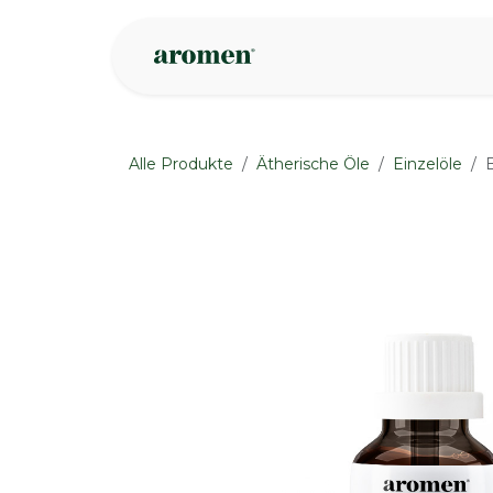
Zum Inhalt springen
Geschäft
Insp
Alle Produkte
Ätherische Öle
Einzelöle
None
None