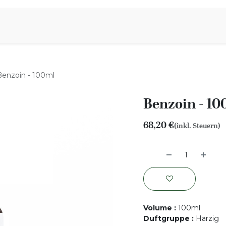
iration
Aromen Familie
Benzoin - 100ml
Benzoin - 10
68,20
€
(inkl. Steuern)
Volume
:
100ml
Duftgruppe
:
Harzig