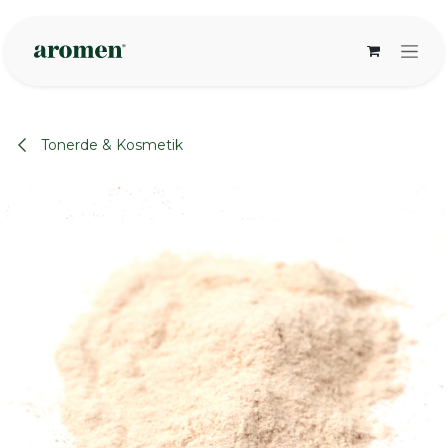
Zum Inhalt springen
Tonerde & Kosmetik
None