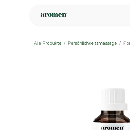
Zum Inhalt springen
Geschäft
Insp
Alle Produkte
Persönlichkeitsmassage
Flo
None
None