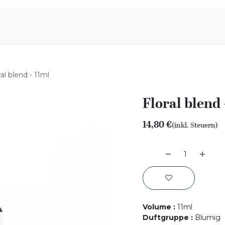
iration
Aromen Familie
ral blend - 11ml
Floral blend 
14,80
€
(inkl. Steuern)
Volume
:
11ml
Duftgruppe
:
Blumig