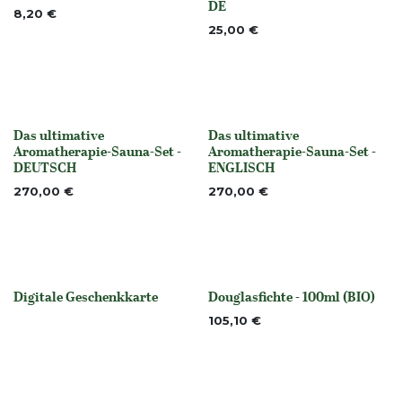
DE
8,20
€
25,00
€
Das ultimative
Das ultimative
None
None
Aromatherapie-Sauna-Set -
Aromatherapie-Sauna-Set -
DEUTSCH
ENGLISCH
270,00
€
270,00
€
Digitale Geschenkkarte
Douglasfichte - 100ml (BIO)
None
None
105,10
€