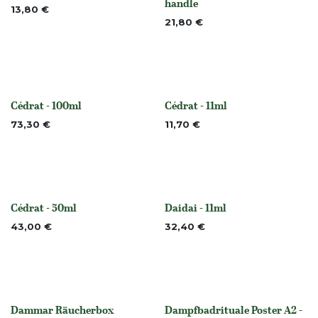
Nicht vorrättig
handle
13,80
€
21,80
€
Cédrat - 100ml
Cédrat - 11ml
None
None
73,30
€
11,70
€
Cédrat - 50ml
Daidai - 11ml
None
Nicht vorrättig
43,00
€
32,40
€
Dammar Räucherbox
Dampfbadrituale Poster A2 -
None
None