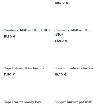
105,10
€
Combava, blätter - 11ml (BIO)
Combava, blätter - 50ml
None
None
(BIO)
15,50
€
61,90
€
Copal blanco Räucherbox
Copal dorado smoke box
Nicht vorrättig
Nicht vorrättig
11,50
€
19,10
€
Copal torote smoke box
Copper burner pot with
None