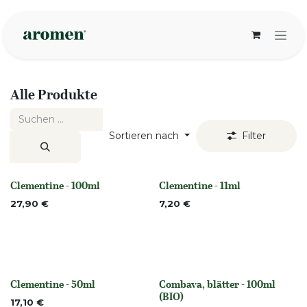
Zum Inhalt springen
Alle Produkte
Sortieren nach
Filter
Clementine - 100ml
Clementine - 11ml
None
None
27,90
€
7,20
€
Clementine - 50ml
Combava, blätter - 100ml
None
None
(BIO)
17,10
€