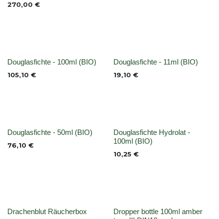
270,00
€
None
None
Douglasfichte - 100ml (BIO)
Douglasfichte - 11ml (BIO)
105,10
€
19,10
€
None
None
Douglasfichte - 50ml (BIO)
Douglasfichte Hydrolat -
100ml (BIO)
76,10
€
10,25
€
None
None
Drachenblut Räucherbox
Dropper bottle 100ml amber