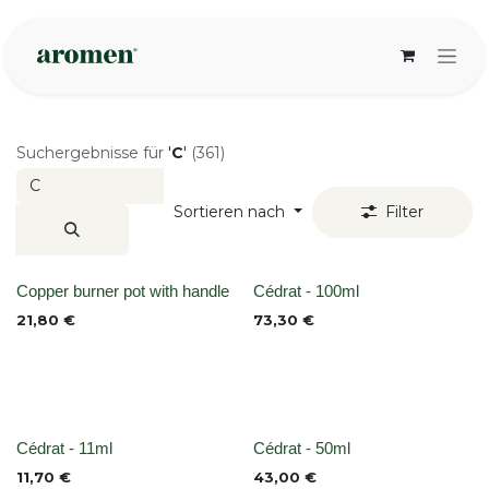
Zum Inhalt springen
Suchergebnisse für
'
C
'
(361)
Sortieren nach
Filter
None
None
Copper burner pot with handle
Cédrat - 100ml
21,80
€
73,30
€
None
None
Cédrat - 11ml
Cédrat - 50ml
11,70
€
43,00
€