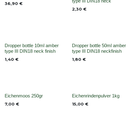
type III DIN18 neck
36,90
€
2,30
€
None
None
Dropper bottle 10ml amber
Dropper bottle 50ml amber
type III DIN18 neck finish
type III DIN18 neckfinish
1,40
€
1,80
€
None
None
Eichenmoos 250gr
Eichenrindenpulver 1kg
7,00
€
15,00
€