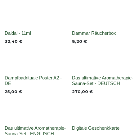
Nicht vorrättig
None
Daidai - 11ml
Dammar Räucherbox
32,40
€
8,20
€
None
None
Dampfbadrituale Poster A2 -
Das ultimative Aromatherapie-
DE
Sauna-Set - DEUTSCH
25,00
€
270,00
€
None
None
Das ultimative Aromatherapie-
Digitale Geschenkkarte
Sauna-Set - ENGLISCH