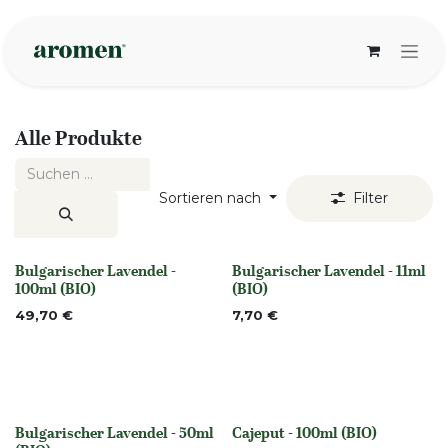
Zum Inhalt springen
Alle Produkte
Sortieren nach
Filter
Bulgarischer Lavendel -
Bulgarischer Lavendel - 11ml
None
None
100ml (BIO)
(BIO)
49,70
€
7,70
€
Bulgarischer Lavendel - 50ml
Cajeput - 100ml (BIO)
None
None