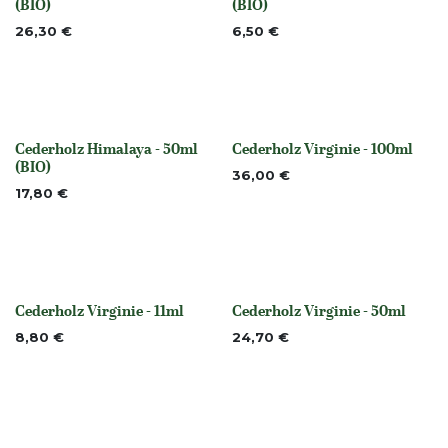
(BIO)
(BIO)
26,30
€
6,50
€
Cederholz Himalaya - 50ml
Cederholz Virginie - 100ml
None
None
(BIO)
36,00
€
17,80
€
Cederholz Virginie - 11ml
Cederholz Virginie - 50ml
None
None
8,80
€
24,70
€