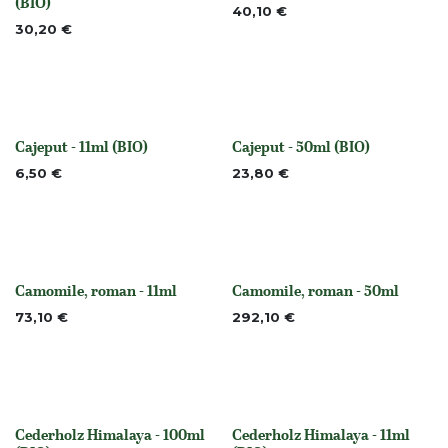
(BIO)
40,10
€
30,20
€
Cajeput - 11ml (BIO)
Cajeput - 50ml (BIO)
None
None
6,50
€
23,80
€
Camomile, roman - 11ml
Camomile, roman - 50ml
None
None
73,10
€
292,10
€
Cederholz Himalaya - 100ml
Cederholz Himalaya - 11ml
None
None