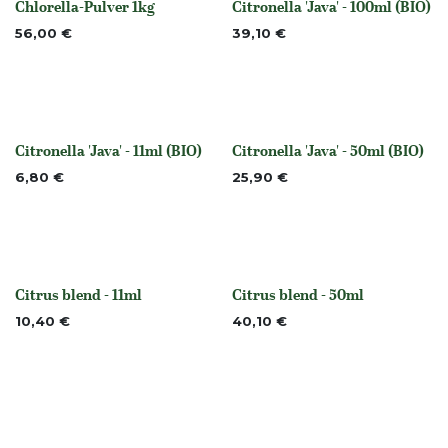
Chlorella-Pulver 1kg
Citronella 'Java' - 100ml (BIO)
None
None
56,00
€
39,10
€
Citronella 'Java' - 11ml (BIO)
Citronella 'Java' - 50ml (BIO)
None
None
6,80
€
25,90
€
Citrus blend - 11ml
Citrus blend - 50ml
None
None
10,40
€
40,10
€