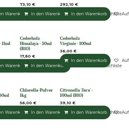
73,10
€
292,10
€
en Warenkorb
Auf die Wunschliste
In den Warenkorb
Auf die Wunschliste
In den Warenkorb
Auf die Wunschliste
Auf
Cederholz
Cederholz
None
None
- 11ml
Himalaya - 50ml
Virginie - 100ml
(BIO)
36,00
€
17,80
€
In den Warenkorb
Auf
en Warenkorb
Auf die Wunschliste
In den Warenkorb
Auf die Wunschliste
Auf die Wunschliste
Chlorella-Pulver
Citronella 'Java' -
None
None
 50ml
1kg
100ml (BIO)
56,00
€
39,10
€
en Warenkorb
Auf die Wunschliste
In den Warenkorb
Auf die Wunschliste
In den Warenkorb
Auf die Wunschliste
Auf