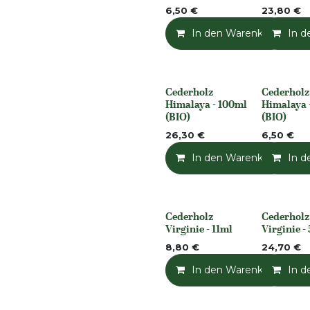
6,50
€
23,80
€
In den Warenkorb
In d
Cederholz
Cederholz
None
None
Himalaya - 100ml
Himalaya 
(BIO)
(BIO)
26,30
€
6,50
€
In den Warenkorb
In d
Cederholz
Cederholz
None
None
Virginie - 11ml
Virginie -
8,80
€
24,70
€
In den Warenkorb
In d