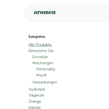
Zum Inhalt springen
Geschäft
Insp
Kategorien
Alle Produkte
Ätherische Öle
Einzelöle
Mischungen
Personality
Mood
Verpackungen
Hydrolate
Trägeröle
Zweige
Kräuter