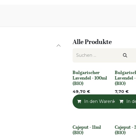
iration
Aromen Familie
Alle Produkte
Bulgarischer
Bulgarisc
None
None
Lavendel - 100ml
Lavendel -
(BIO)
(BIO)
49,70
€
7,70
€
In den Warenkorb
In d
Cajeput - 11ml
Cajeput -
None
None
(BIO)
(BIO)