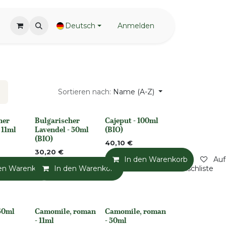
Deutsch
Anmelden
Sortieren nach:
Name (A-Z)
her
Bulgarischer
Cajeput - 100ml
None
None
 11ml
Lavendel - 50ml
(BIO)
(BIO)
40,10
€
30,20
€
In den Warenkorb
Auf
en Warenkorb
Auf die Wunschliste
In den Warenkorb
Auf die Wunschliste
Auf die Wunschliste
 50ml
Camomile, roman
Camomile, roman
None
None
- 11ml
- 50ml