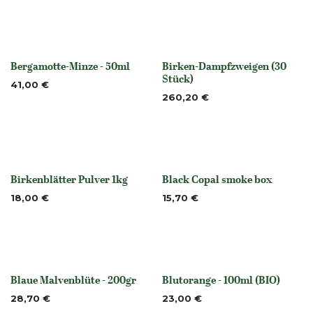
Bergamotte-Minze - 50ml
Birken-Dampfzweigen (30
None
Nicht vorrättig
Stück)
41,00
€
260,20
€
Birkenblätter Pulver 1kg
Black Copal smoke box
None
Nicht vorrättig
18,00
€
15,70
€
Blaue Malvenblüte - 200gr
Blutorange - 100ml (BIO)
None
None
28,70
€
23,00
€