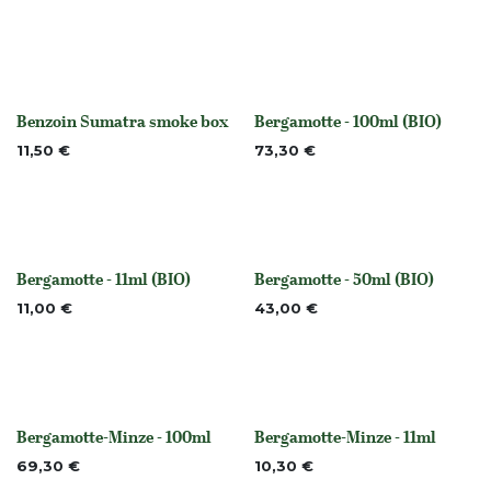
Benzoin Sumatra smoke box
Bergamotte - 100ml (BIO)
None
None
11,50
€
73,30
€
Bergamotte - 11ml (BIO)
Bergamotte - 50ml (BIO)
None
None
11,00
€
43,00
€
Bergamotte-Minze - 100ml
Bergamotte-Minze - 11ml
None
None
69,30
€
10,30
€