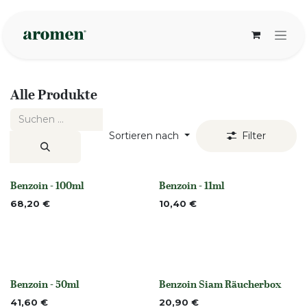
Zum Inhalt springen
Alle Produkte
Sortieren nach
Filter
Benzoin - 100ml
Benzoin - 11ml
None
None
68,20
€
10,40
€
Benzoin - 50ml
Benzoin Siam Räucherbox
None
None
41,60
€
20,90
€