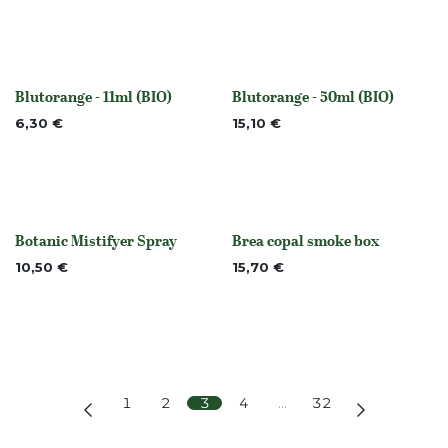
Blutorange - 11ml (BIO)
Blutorange - 50ml (BIO)
None
None
6,30
€
15,10
€
Botanic Mistifyer Spray
Brea copal smoke box
None
Nicht vorrättig
10,50
€
15,70
€
1
2
3
4
…
32