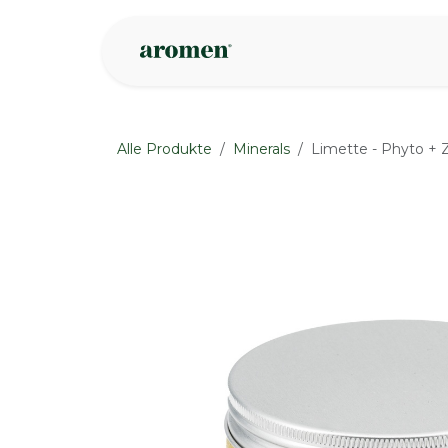
Zum Inhalt springen
Geschäft
Insp
Alle Produkte
Minerals
Limette - Phyto + 
None