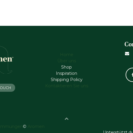
Co
Home
Über uns
Shop
Inspiration
Shipping Policy
Kontaktieren Sie uns
 TOUCH
timmungen
©
Aromen
Unterstützt d