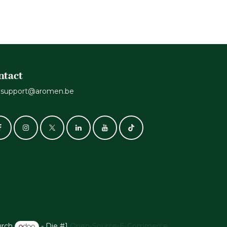
ntact
support@aromen.be
urch
- Die #1
Open-Source-E-Commerce