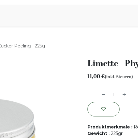
iration
Aromen Familie
Zucker Peeling - 225g
Limette - Phy
11,00
€
(inkl. Steuern)
Produktmerkmale
:
R
Gewicht
:
225gr