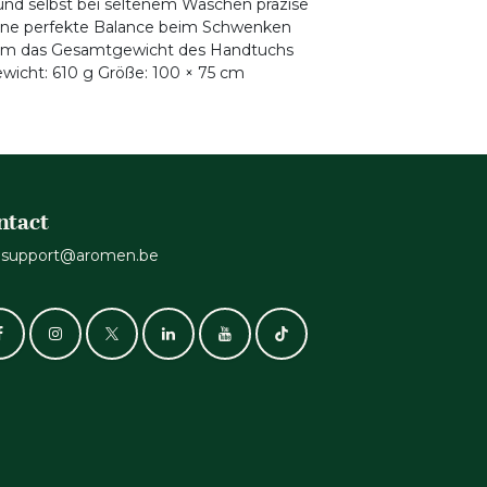
und selbst bei seltenem Waschen präzise
 eine perfekte Balance beim Schwenken
t, um das Gesamtgewicht des Handtuchs
ewicht: 610 g Größe: 100 × 75 cm
ntact
support@aromen.be