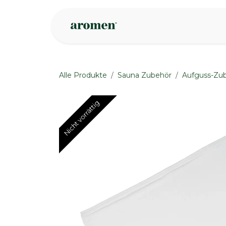
Zum Inhalt springen
Geschäft
Insp
Alle Produkte
Sauna Zubehör
Aufguss-Zu
Nicht vorrättig
Nicht vorrättig