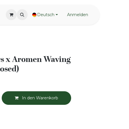
Deutsch
Anmelden
rs x Aromen Waving
osed)
In den Warenkorb