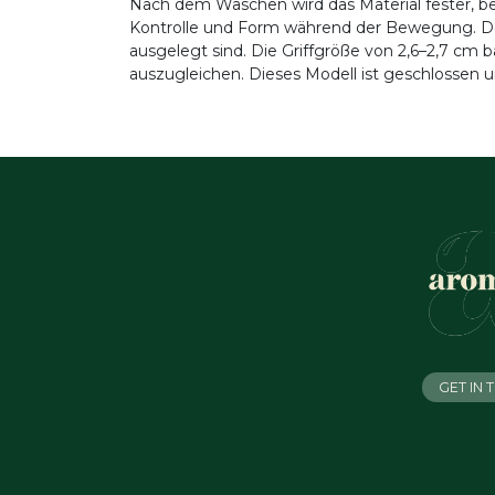
Nach dem Waschen wird das Material fester, be
Kontrolle und Form während der Bewegung. Der 
ausgelegt sind. Die Griffgröße von 2,6–2,7 c
auszugleichen. Dieses Modell ist geschlossen 
GET IN