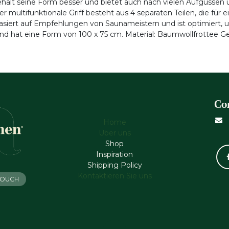
hält seine Form besser und bietet auch nach vielen Aufgüssen 
multifunktionale Griff besteht aus 4 separaten Teilen, die für
m basiert auf Empfehlungen von Saunameistern und ist optimier
und hat eine Form von 100 x 75 cm. Material: Baumwollfrottee G
Co
Home
Über uns
Shop
Inspiration
Shipping Policy
Kontaktieren Sie uns
 TOUCH