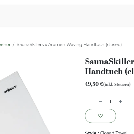
iration
Aromen Familie
behör
SaunaSkillers x Aromen Waving Handtuch (closed)
SaunaSkille
Handtuch (cl
49,50
€
(inkl. Steuern)
Style
:
Closed Towel