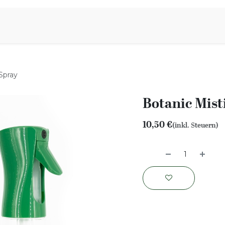
iration
Aromen Familie
 Spray
Botanic Mist
10,50
€
(inkl. Steuern)