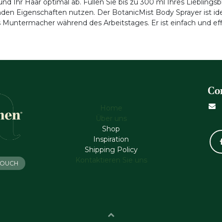
nd Ihr Haar optimal ab. Füllen Sie bis zu 300 ml Ihres Liebling
nden Eigenschaften nutzen. Der BotanicMist Body Sprayer ist ide
Muntermacher während des Arbeitstages. Er ist einfach und eff
Co
Home
Über uns
Shop
Inspiration
Shipping Policy
Kontaktieren Sie uns
 TOUCH