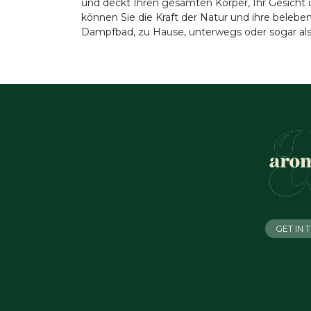
und deckt Ihren gesamten Körper, Ihr Gesicht u
können Sie die Kraft der Natur und ihre belebe
Dampfbad, zu Hause, unterwegs oder sogar als 
GET IN