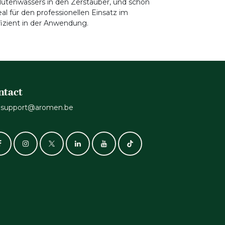
sblütenwassers in den Zerstäuber, und schon
al für den professionellen Einsatz im
izient in der Anwendung.
ntact
support@aromen.be