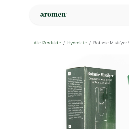
Zum Inhalt springen
Geschäft
Insp
Alle Produkte
Hydrolate
Botanic Mistifyer
None
None