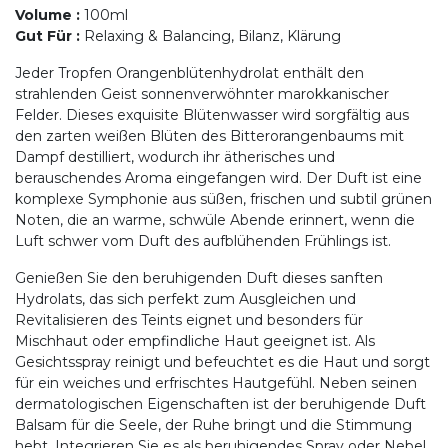
Volume
:
100ml
Gut Für
:
Relaxing & Balancing, Bilanz, Klärung
Jeder Tropfen Orangenblütenhydrolat enthält den
strahlenden Geist sonnenverwöhnter marokkanischer
Felder. Dieses exquisite Blütenwasser wird sorgfältig aus
den zarten weißen Blüten des Bitterorangenbaums mit
Dampf destilliert, wodurch ihr ätherisches und
berauschendes Aroma eingefangen wird. Der Duft ist eine
komplexe Symphonie aus süßen, frischen und subtil grünen
Noten, die an warme, schwüle Abende erinnert, wenn die
Luft schwer vom Duft des aufblühenden Frühlings ist.
Genießen Sie den beruhigenden Duft dieses sanften
Hydrolats, das sich perfekt zum Ausgleichen und
Revitalisieren des Teints eignet und besonders für
Mischhaut oder empfindliche Haut geeignet ist. Als
Gesichtsspray reinigt und befeuchtet es die Haut und sorgt
für ein weiches und erfrischtes Hautgefühl. Neben seinen
dermatologischen Eigenschaften ist der beruhigende Duft
Balsam für die Seele, der Ruhe bringt und die Stimmung
hebt. Integrieren Sie es als beruhigendes Spray oder Nebel