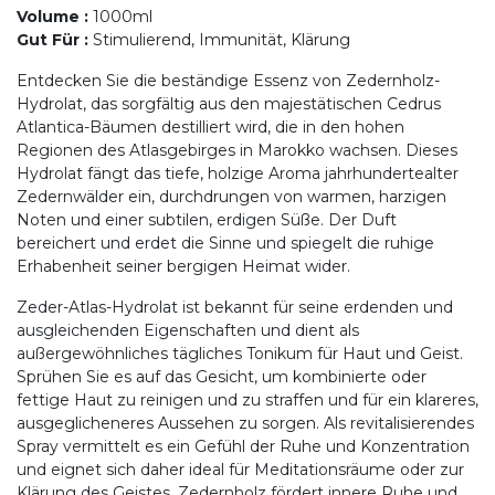
Volume
:
1000ml
Gut Für
:
Stimulierend, Immunität, Klärung
Entdecken Sie die beständige Essenz von Zedernholz-
Hydrolat, das sorgfältig aus den majestätischen Cedrus
Atlantica-Bäumen destilliert wird, die in den hohen
Regionen des Atlasgebirges in Marokko wachsen. Dieses
Hydrolat fängt das tiefe, holzige Aroma jahrhundertealter
Zedernwälder ein, durchdrungen von warmen, harzigen
Noten und einer subtilen, erdigen Süße. Der Duft
bereichert und erdet die Sinne und spiegelt die ruhige
Erhabenheit seiner bergigen Heimat wider.
Zeder-Atlas-Hydrolat ist bekannt für seine erdenden und
ausgleichenden Eigenschaften und dient als
außergewöhnliches tägliches Tonikum für Haut und Geist.
Sprühen Sie es auf das Gesicht, um kombinierte oder
fettige Haut zu reinigen und zu straffen und für ein klareres,
ausgeglicheneres Aussehen zu sorgen. Als revitalisierendes
Spray vermittelt es ein Gefühl der Ruhe und Konzentration
und eignet sich daher ideal für Meditationsräume oder zur
Klärung des Geistes. Zedernholz fördert innere Ruhe und