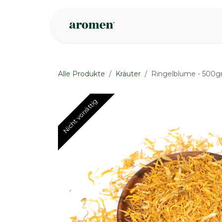
Zum Inhalt springen
Geschäft
Insp
Alle Produkte
Kräuter
Ringelblume - 500g
Nicht vorrättig