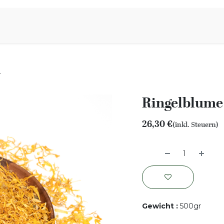
iration
Aromen Familie
r
Ringelblume 
26,30
€
(inkl. Steuern)
Gewicht
:
500gr