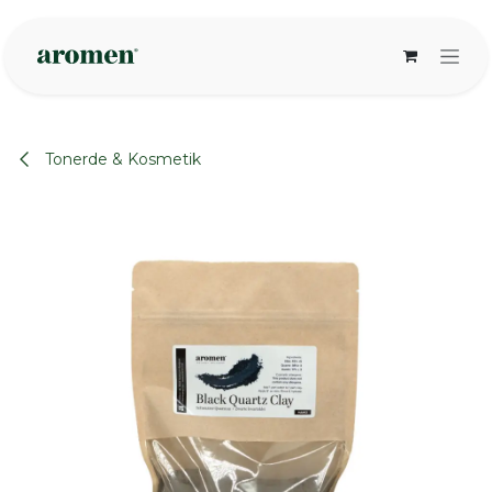
Zum Inhalt springen
Tonerde & Kosmetik
None