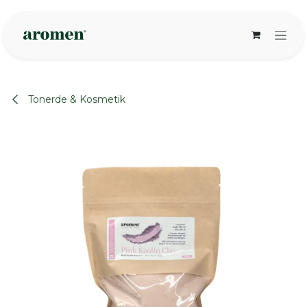
Zum Inhalt springen
Tonerde & Kosmetik
None