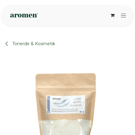
Zum Inhalt springen
Tonerde & Kosmetik
None