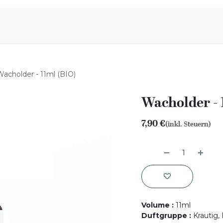
iration
Aromen Familie
Wacholder - 11ml (BIO)
Wacholder - 
7,90
€
(inkl. Steuern)
Volume
:
11ml
Duftgruppe
:
Krautig,