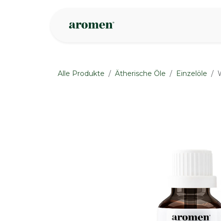
Zum Inhalt springen
Geschäft
Insp
Alle Produkte
Ätherische Öle
Einzelöle
None
None