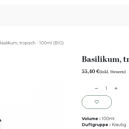
iration
Aromen Familie
asilikum, tropisch - 100ml (BIO)
Basilikum, t
55,40
€
(inkl. Steuern)
Volume
:
100ml
Duftgruppe
:
Krautig