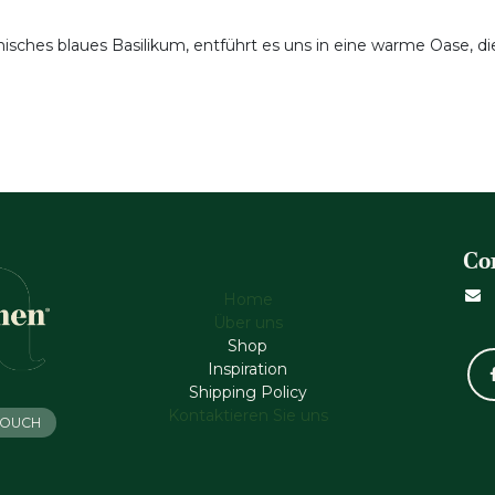
isches blaues Basilikum, entführt es uns in eine warme Oase, die
Co
Home
Über uns
Shop
Inspiration
Shipping Policy
Kontaktieren Sie uns
 TOUCH