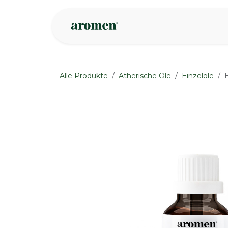
Zum Inhalt springen
Geschäft
Insp
Alle Produkte
Ätherische Öle
Einzelöle
B
None
None