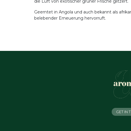
die Luft von exotischer grüner Frische glitzert.
Geerntet in Angola und auch bekannt als afrikan
belebender Erneuerung hervorruft.
GET IN