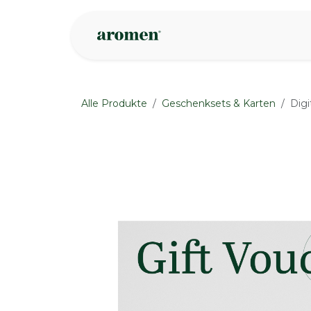
Zum Inhalt springen
Geschäft
Insp
Alle Produkte
Geschenksets & Karten
Digi
None