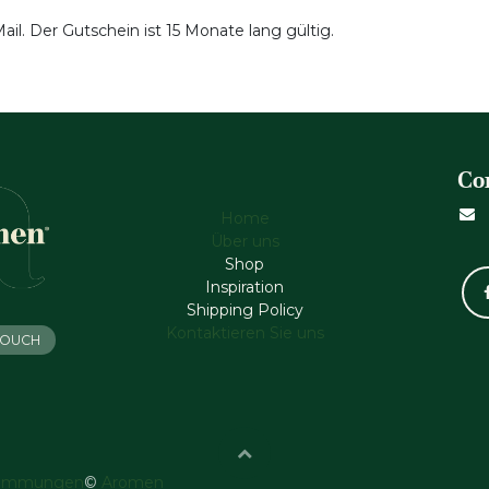
il. Der Gutschein ist 15 Monate lang gültig.
Co
Home
Über uns
Shop
Inspiration
Shipping Policy
Kontaktieren Sie uns
 TOUCH
timmungen
©
Aromen