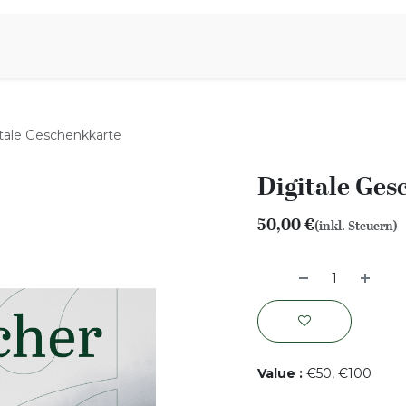
iration
Aromen Familie
tale Geschenkkarte
Digitale Ge
50,00
€
(inkl. Steuern)
Value
:
€50, €100