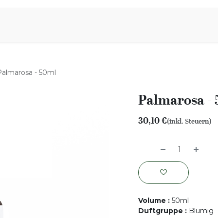
iration
Aromen Familie
Palmarosa - 50ml
Palmarosa -
30,10
€
(inkl. Steuern)
Volume
:
50ml
Duftgruppe
:
Blumig