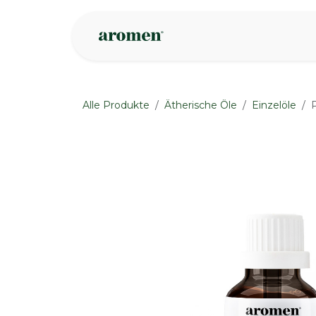
Zum Inhalt springen
Geschäft
Insp
Alle Produkte
Ätherische Öle
Einzelöle
None
None