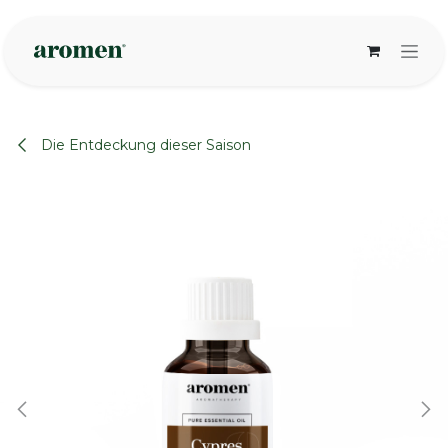
Zum Inhalt springen
Die Entdeckung dieser Saison
None
None