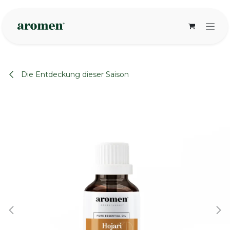
Zum Inhalt springen
Die Entdeckung dieser Saison
None
None