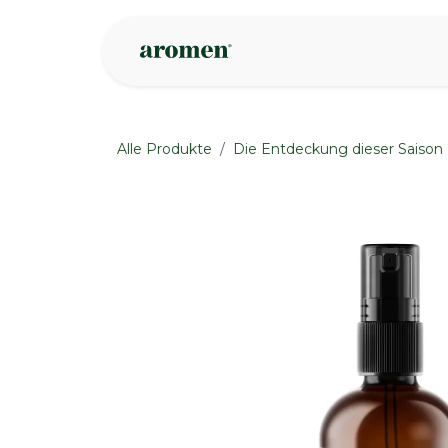
Zum Inhalt springen
Geschäft
Insp
Alle Produkte
Die Entdeckung dieser Saison
None
None