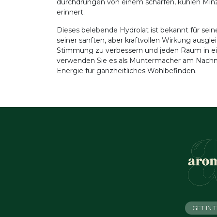
durchdrungen von einem scharfen, kühlen Minz
erinnert.
Dieses belebende Hydrolat ist bekannt für sein
seiner sanften, aber kraftvollen Wirkung ausgleic
Stimmung zu verbessern und jeden Raum in eine
verwenden Sie es als Muntermacher am Nachmitt
Energie für ganzheitliches Wohlbefinden.
GET IN