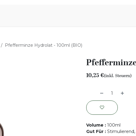
iration
Aromen Familie
Pfefferminze Hydrolat - 100ml (BIO)
Pfefferminze
10,25
€
(inkl. Steuern)
Volume
:
100ml
Gut Für
:
Stimulierend,