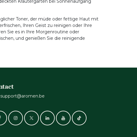
bedeckten Kräutergarten bei Sonnenaufgang
äglicher Toner, der müde oder fettige Haut mit
erfrischen, Ihren Geist zu reinigen oder Ihre
en Sie es in Ihre Morgenroutine oder
schen, und genießen Sie die reinigende
ntact
support@aromen.be