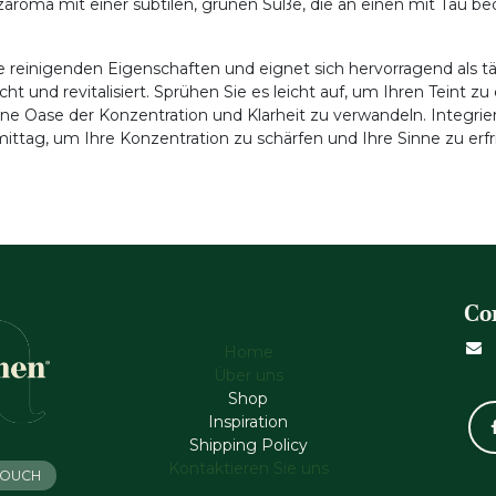
aroma mit einer subtilen, grünen Süße, die an einen mit Tau 
e reinigenden Eigenschaften und eignet sich hervorragend als t
ht und revitalisiert. Sprühen Sie es leicht auf, um Ihren Teint zu 
 Oase der Konzentration und Klarheit zu verwandeln. Integrier
ag, um Ihre Konzentration zu schärfen und Ihre Sinne zu erfri
Co
Home
Über uns
Shop
Inspiration
Shipping Policy
Kontaktieren Sie uns
 TOUCH