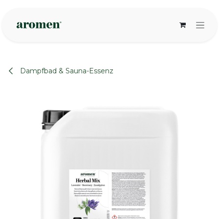
Zum Inhalt springen
Dampfbad & Sauna-Essenz
None