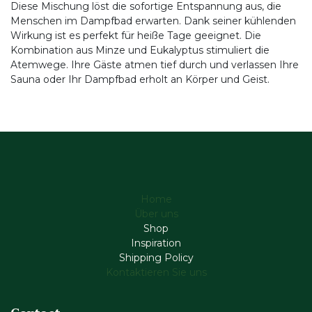
Diese Mischung löst die sofortige Entspannung aus, die
Menschen im Dampfbad erwarten. Dank seiner kühlenden
Wirkung ist es perfekt für heiße Tage geeignet. Die
Kombination aus Minze und Eukalyptus stimuliert die
Atemwege. Ihre Gäste atmen tief durch und verlassen Ihre
Sauna oder Ihr Dampfbad erholt an Körper und Geist.
Home
Über uns
Shop
Inspiration
Shipping Policy
Kontaktieren Sie uns