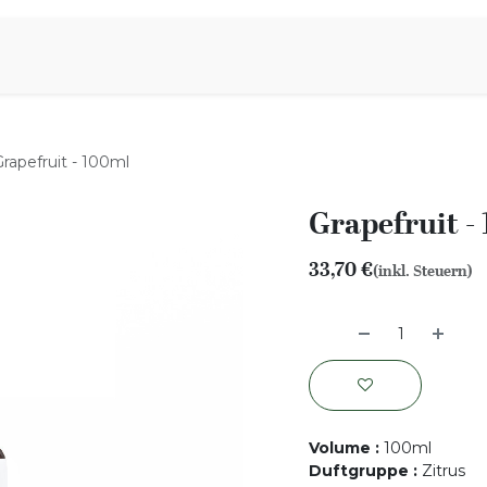
iration
Aromen Familie
rapefruit - 100ml
Grapefruit -
33,70
€
(inkl. Steuern)
Volume
:
100ml
Duftgruppe
:
Zitrus