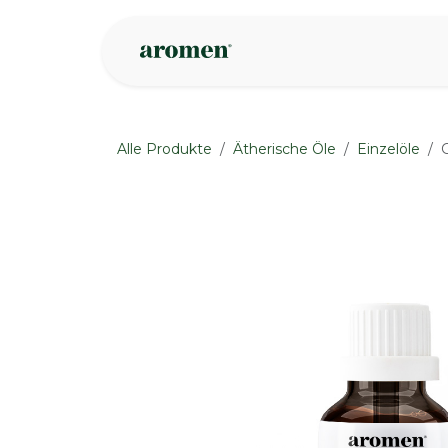
Zum Inhalt springen
Geschäft
Insp
Alle Produkte
Ätherische Öle
Einzelöle
G
None
None